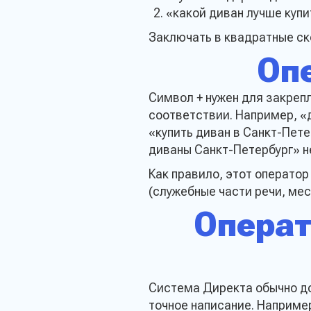
«какой диван лучше купи
Email*
Заключать в квадратные ско
Оп
Телефон*
Символ + нужен для закреп
соответствии. Например, «
Даю согласие на
«купить диван в Санкт-Пете
данных и ознако
конфеденциально
диваны Санкт-Петербург» не
Как правило, этот операто
(служебные части речи, мес
Операт
Система Директа обычно до
точное написание. Например