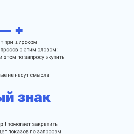
— +
на расчет
ет при широком
апросов с этим словом:
и этом по запросу «купить
вить
рые не несут смысла
ый знак
р ! помогает закрепить
дет показов по запросам