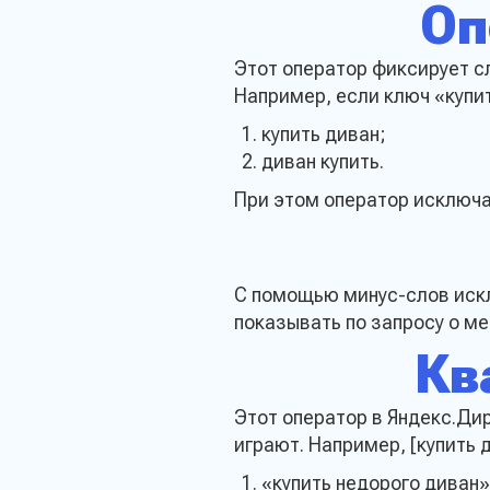
Оп
Этот оператор фиксирует сл
Например, если ключ «купи
купить диван;
диван купить.
При этом оператор исключа
Остави
С помощью минус-слов искл
проду
показывать по запросу о ме
Кв
Этот оператор в Яндекс.Ди
играют. Например, [купить 
Имя*
«купить недорого диван»