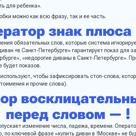
ть для ребенка».
бки можно как всю фразу, так и ее часть.
ератор знак плюса 
Прикрепить заявку 
ления обязательных слов, которые система игнориру
диван +в Санкт-Петербурге» гарантирует показ для з
 обработку моих персональных
рбурге», «недорогие диваны в Санкт-Петербурге». Пр
млен с
Политикой
Отпра
сти сайта
 будет показов.
р используют, чтобы зафиксировать стоп-слова, кото
тоимения и прочие слова).
ор восклицательн
перед словом — !
пускает изменение числа, падежа, времени. Операто
, по ключевой фразе «купить диван в !Москве» не бу