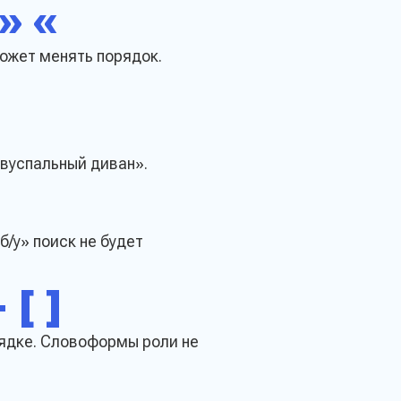
» «
может менять порядок.
двуспальный диван».
р
/у» поиск не будет
[ ]
рядке. Словоформы роли не