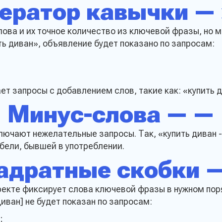
ератор кавычки — 
ова и их точное количество из ключевой фразы, но 
ть диван», объявление будет показано по запросам:
ет запросы с добавлением слов, такие как: «купить 
Минус-слова — —
ть заявку на подбо
ючают нежелательные запросы. Так, «купить диван -б
кции
бели, бывшей в употреблении.
адратные скобки — 
ректе фиксирует слова ключевой фразы в нужном по
диван] не будет показан по запросам:
Ваше сообщение
;