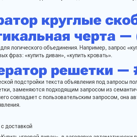
ратор круглые скоб
икальная черта — (
для логического объединения. Например, запрос «куп
ых фраз: «купить диван», «купить кровать».
ератор решетки — 
ской подстройки текста объявления под запросы по
етки, заменяются подходящим запросом из семантич
его совпадает с пользовательским запросом, она а
явления.
 с доставкой
Купить угловой диван», в заголовке автоматически п