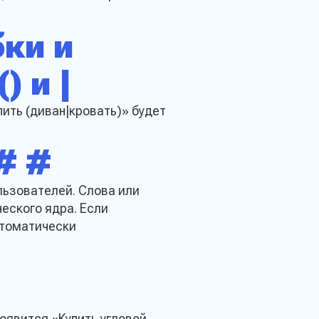
ки и
) и |
ить (диван|кровать)» будет
# #
льзователей. Слова или
еского ядра. Если
втоматически
оявится «Купить угловой