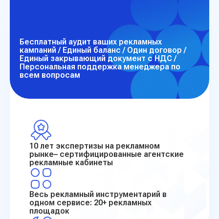
Бесплатный аудит ваших рекламных
кампаний / Единый баланс / Один договор /
Единый закрывающий документ с НДС /
Персональная поддержка менеджера по
всем вопросам
10 лет экспертизы
на рекламном
рынке–
сертифицированные
агентские
рекламные
кабинеты
Весь рекламный
инструментарий в
одном сервисе: 20+
рекламных
площадок