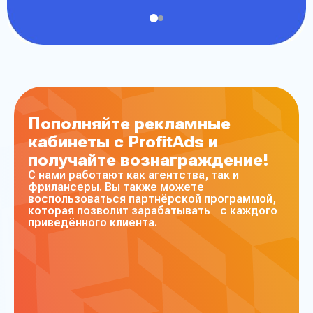
Пополняйте рекламные
кабинеты с ProfitAds и
получайте вознаграждение!
С нами работают как агентства, так и
фрилансеры. Вы также можете
воспользоваться партнёрской программой,
которая позволит зарабатывать с каждого
приведённого клиента.