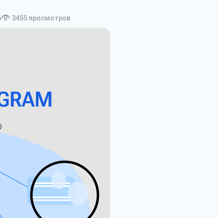
6
3455
просмотров