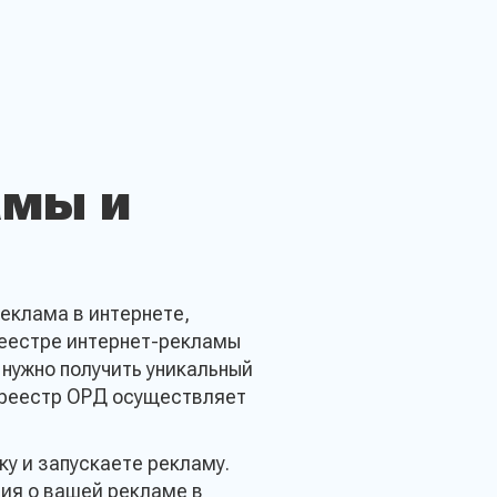
амы и
р
реклама в интернете,
реестре интернет-рекламы
 нужно получить уникальный
в реестр ОРД осуществляет
ку и запускаете рекламу.
ия о вашей рекламе в