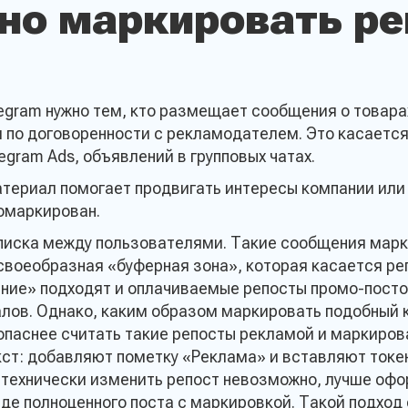
но маркировать ре
gram нужно тем, кто размещает сообщения о товарах,
и по договоренности с рекламодателем. Это касается
egram Ads, объявлений в групповых чатах.
атериал помогает продвигать интересы компании или 
омаркирован.
иска между пользователями. Такие сообщения марки
воеобразная «буферная зона», которая касается ре
ие» подходят и оплачиваемые репосты промо-постов
лов. Однако, каким образом маркировать подобный к
опаснее считать такие репосты рекламой и маркиров
т: добавляют пометку «Реклама» и вставляют токен
ли технически изменить репост невозможно, лучше оф
де полноценного поста с маркировкой. Такой подход 