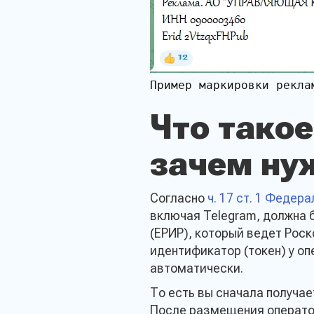
Пример маркировки реклам
Что тако
зачем ну
Остави
проду
Согласно
ч. 17 ст. 1 Федер
включая Telegram, должна 
(ЕРИР), который ведет Рос
идентификатор (токен) у о
автоматически.
Имя*
То есть вы сначала получае
После размещения операто