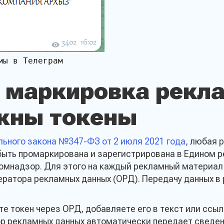
ы в Телеграм

е маркировка рекл
жны токены
ть заявку на подбо
кции
ального закона №347-ФЗ от 2 июля 2021 года
, любая 
быть промаркирована и зарегистрирована в Едином 
комнадзор. Для этого на каждый рекламный материал
ператора рекламных данных (ОРД). Передачу данных 
Ваше сообщение
те токен через ОРД, добавляете его в текст или ссыл
р рекламных данных автоматически передает сведен