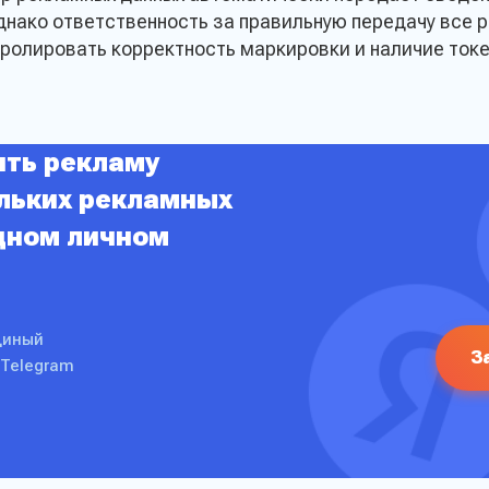
днако ответственность за правильную передачу все 
ролировать корректность маркировки и наличие токе
Прикрепить заявку 
ять рекламу
ольких рекламных
 обработку моих персональных
млен с
Политикой
Отпра
дном личном
сти сайта
диный
З
 Telegram