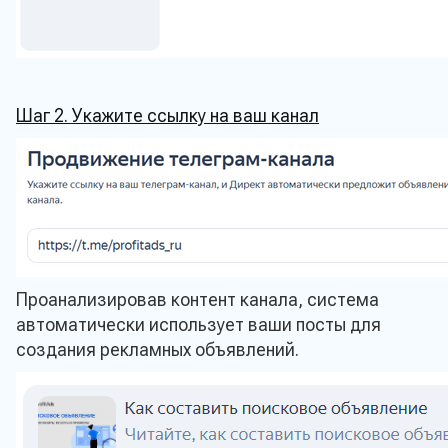
Телефон*
Ваше сообщение
Шаг 2. Укажите ссылку на ваш канал
Даю согласие на обработку моих персональных да
ознакомлен с
Политикой конфеденциальности сай
Прикрепить заявку на расчет
Проанализировав контент канала, система
Отправить
автоматически использует ваши посты для
создания рекламных объявлений.