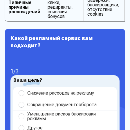
Задержки,
Типичные
клики,
блокировщики,
причины
редиректы,
отсутствие
расхождений
списания
cookies
бонусов
Какой рекламный сервис вам
подходит?
1
/
3
Ваша
цель?
Снижение расходов на рекламу
Сокращение документооборота
Уменьшение рисков блокировки
рекламы
Другое