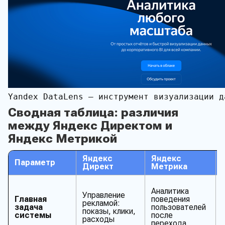
Yandex DataLens — инструмент визуализации д
Сводная таблица: различия
между Яндекс Директом и
Яндекс Метрикой
Яндекс
Яндекс
Параметр
Директ
Метрика
Аналитика
Управление
Главная
поведения
рекламой:
задача
пользователей
показы, клики,
системы
после
расходы
перехода