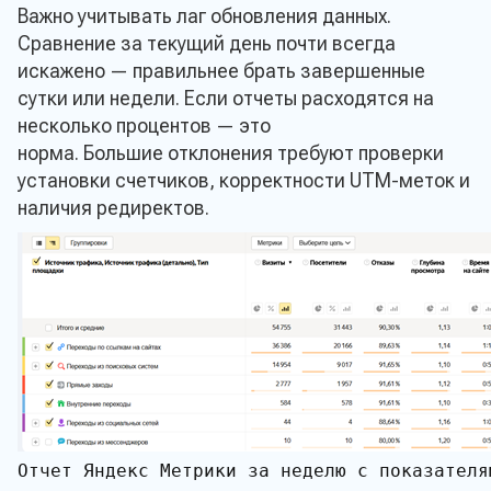
Важно учитывать лаг обновления данных.
Телефон*
Сравнение за текущий день почти всегда
искажено — правильнее брать завершенные
сутки или недели. Если отчеты расходятся на
несколько процентов — это
Ваше сообщение
норма. Большие отклонения требуют проверки
установки счетчиков, корректности UTM-меток и
наличия редиректов.
Даю согласие на обработку моих персональных да
конфеденциальности сайта
Прикрепить заявку на расчет
Отправит
Отчет Яндекс Метрики за неделю с показателя