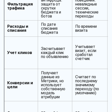
антифрода:
поведения:
Фильтрация
защита от
невалидные
трафика
скрутки
сессии,
бюджета и
технические
ботов
переходы
По дате
Расходы и
По времени
списания
списания
визита
бюджета
Учитывает
Засчитывает
визит, если
Учет кликов
каждый клик
сработал
по объявлению
счетчик
Получает
данные из
Считает по
Метрики, но
последнему
Конверсии и
использует
значимому
цели
собственную
переходу (по
модель
умолчанию)
атрибуции