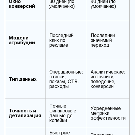
Окно
30 дней (по
90 дней (по
конверсий
умолчанию)
умолчанию)
Последний
Последний
Модели
клик по
значимый
атрибуции
рекламе
переход
Операционные:
Аналитические:
ставки,
источники,
Тип данных
показы, CTR,
поведение,
расходы
конверсии
Точные
Усредненные
Точность и
финансовые
метрики
детализация
данные до
эффективности
копейки
Быстрые