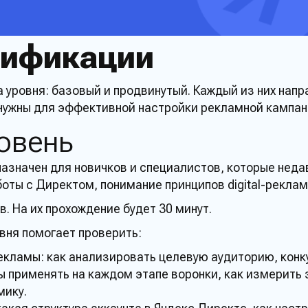
тификации
Прикрепить заявку 
а
уровня
:
базовый
и
продвинутый
. Каждый из них напр
 нужны для эффективной настройки
рекламной
кампан
 обработку моих персональных
овень
млен с
Политикой
Отпра
сти сайта
азначен для новичков и
специалистов
, которые неда
боты
с
Директом
, понимание принципов digital-
рекла
ов
. На их
прохождение
будет 30 минут.
вня
помогает
проверить
:
екламы
: как анализировать целевую аудиторию, конк
ы
применять на каждом этапе воронки, как измерить
мику.