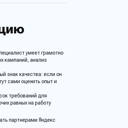
ацию
пециалист
умеет грамотно
ых
кампаний
, анализ
й знак качества: если он
огут сами оценить
опыт
и
сок требований для
очих равных на
работу
тать партнерами
Яндекс