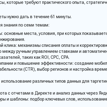
сы
, которые требуют практического
опыта
, стратеги
еты
нужно дать в течение 61 минуты.
ся
знания
по семи
темам
:
ы
: основные места, условия, при которых показывает
анжирования.
ой клика: механизмы списания оплаты и корректировк
р между ручным управлением ставками и автоматиче
азателей, таких как ROI, CPC, CPA.
мпании
и повышение эффективности: создание мобил
абельности (CTR), выбор регионов и настройка врем
.
: использование различных типов данных для таргети
ота
с отчетами в
Директе
и анализ данных через
Янд
ры и шаблоны: подбор ключевых слов, использовани