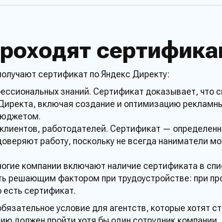
проходят сертифик
получают сертификат по Яндекс Директу
:
фессиональных
знаний
.
Сертификат
доказывает, что
с
Директа,
включая создание и оптимизацию
рекламн
бюджетом.
клиентов, работодателей.
Сертификат
— определенны
доверяют
работу
, поскольку не всегда наниматели м
Многие компании включают наличие
сертификата
в спи
ть решающим фактором при трудоустройстве: при пр
о есть
сертификат
.
бязательное условие для
агентств
, которые хотят с
цию
должен
пройти
хотя бы один сотрудник компании.