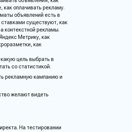
раивать объявления, как
е
, как оплачивать
рекламу
.
рматы объявлений есть в
я ставками существуют, как
за контекстной
рекламы
.
Яндекс
Метрику
, как
роразметки, как
 какую цель выбрать в
отать со статистикой.
ть
рекламную
кампанию
и
нство желают видеть
иректа
. На
тестировании