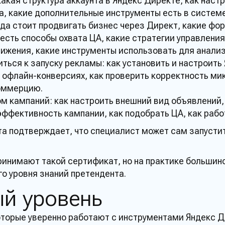
акая структура аккаунта в
Яндекс Директе
, как наст
а, какие дополнительные
инструменты
есть в
систем
да стоит продвигать
бизнес
через
Директ
, какие фо
е есть способы охвата ЦА, какие стратегии управлени
вижения, какие
инструменты
использовать для анали
иться к запуску
рекламы
: как установить и настроить
б офлайн-конверсиях, как
проверить
корректность мик
оммерцию.
ом
кампаний
: как настроить внешний вид объявлений,
 эффективность
кампании
, как подобрать ЦА, как раб
та
подтверждает, что
специалист
может сам запусти
ринимают такой
сертификат
, но на практике больши
го
уровня
знаний
претендента.
ый
уровень
которые уверенно работают с
инструментами
Яндекс Д