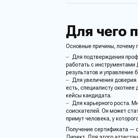
Для чего 
Основные причины, почему
Для подтверждения про
работать с
инструментами
результатов и управление 
Для увеличения доверия 
есть,
специалисту
охотнее 
кейсы кандидата.
Для карьерного роста. 
соискателей. Он может ста
примут человека, у которог
Получение
сертификата
— о
Директ
. Для этого
аттеста