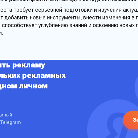
теста
требует серьезной подготовки и изучения акту
 добавить новые инструменты, внести изменения в 
ю
способствует углублению
знаний
и освоению новых 
и
.
ять рекламу
ть заявку на подбо
ольких рекламных
дном личном
кции
диный
З
 Telegram
Ваше сообщение