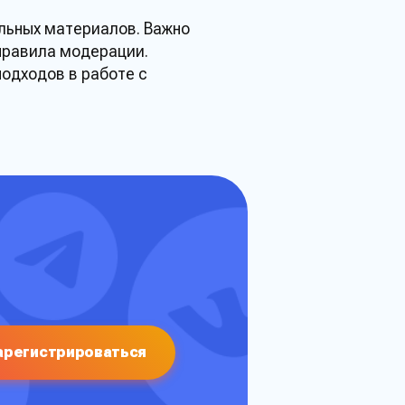
альных материалов. Важно
правила модерации.
подходов в
работе
с
р
арегистрироваться