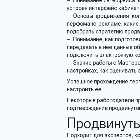
Понимание интерфейса: к
устроен интерфейс кабинет
Основы продвижения: ког
перфоманс-
рекламе
, каки
подобрать стратегию прод
Понимание, как подготов
передавать в нее данные о
подключить электронную к
Знание
работы
с Мастер
настройках, как оценивать
Успешное
прохождение
тес
настроить ее.
Некоторые работодатели п
подтверждение
продвинуто
Продвинут
Подходит для
экспертов
, 