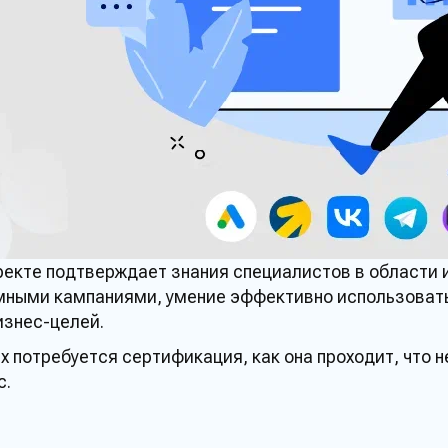
ректе
подтверждает
знания
специалистов
в области 
мными
кампаниями
, умение эффективно использоват
изнес
-целей.
ях потребуется
сертификация
, как она
проходит
, что 
с
.