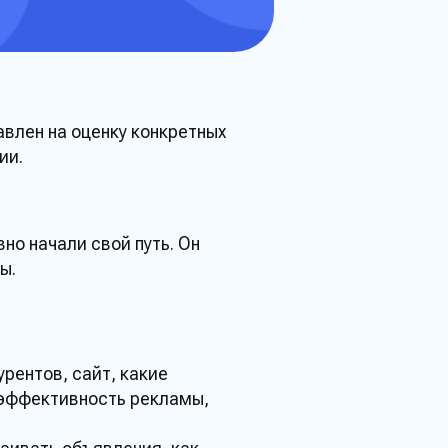
на расчет
авлен на оценку конкретных
ии
.
вить
вно начали свой путь. Он
мы
.
урентов, сайт, какие
 эффективность
рекламы
,