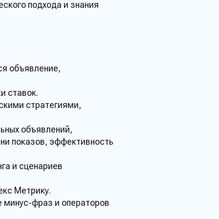
ческого подхода и
знания
ся объявление,
и ставок.
скими стратегиями,
ьных объявлений,
ени показов, эффективность
нга и сценариев
екс
Метрику
.
е минус-фраз и операторов