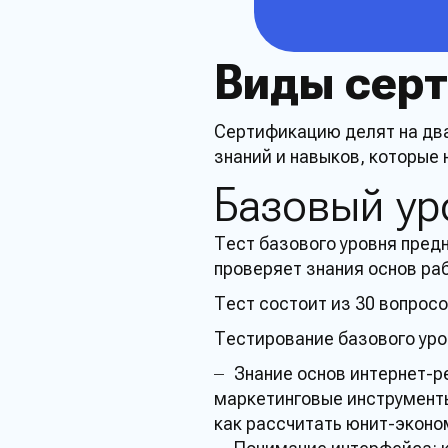
Email*
Виды сер
Телефон*
Сертификацию
делят на дв
знаний
и навыков, которые
Даю согласие на
Базовый
ур
данных и ознако
конфеденциально
Тест
базового
уровня
предн
проверяет
знания
основ
ра
Тест
состоит из 30
вопрос
Тестирование
базового
уро
Знание
основ интернет-
р
маркетинговые
инструмент
как рассчитать юнит-эконо