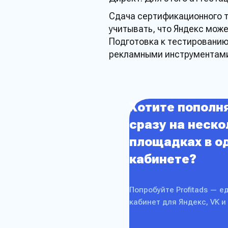
Сдача
сертификационного
учитывать, что
Яндекс
может
Подготовка к
тестировани
рекламными
инструментам
Хотите пополн
Остави
сразу на неск
площадках в о
проду
кабинете?
Попробуйте Profitads — е
кабинет для Яндекс, VK и
Имя*