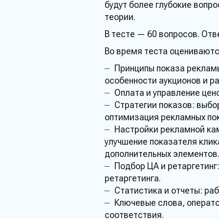
будут более глубокие
вопро
теории.
В
тесте
— 60
вопросов
.
Отв
Во время
теста
оценивают
Принципы показа
реклам
особенности аукционов и р
Оплата и управление цен
Стратегии показов: выбо
оптимизация
рекламных
пок
Настройки
рекламной ка
улучшение показателя клик
дополнительных элементов
Подбор ЦА и ретаргетинг
ретаргетинга.
Статистика и отчеты:
раб
Ключевые слова, операто
соответствия.