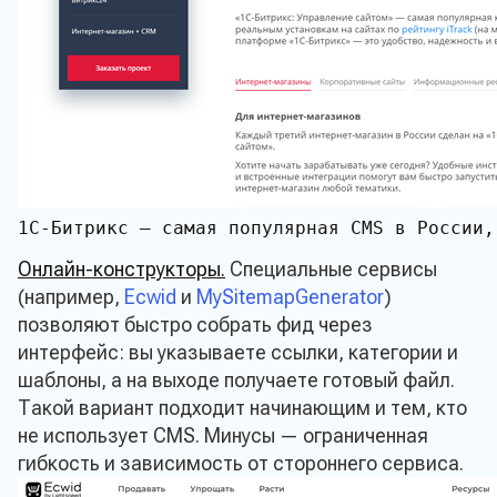
Телефон*
Ваше сообщение
Даю согласие на обработку моих персональных да
сайта
1С-Битрикс — самая популярная CMS в России,
Прикрепить заявку на расчет
Онлайн-конструкторы.
Специальные сервисы
(например,
Ecwid
и
MySitemapGenerator
)
позволяют быстро собрать фид через
Отп
интерфейс: вы указываете ссылки, категории и
шаблоны, а на выходе получаете готовый файл.
Такой вариант подходит начинающим и тем, кто
не использует CMS. Минусы — ограниченная
гибкость и зависимость от стороннего сервиса.