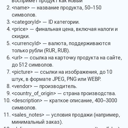
воспримет продукт как новый
<name> — название продукта, 50–150
символов.
<categoryId> — ID категории.
<price> — финальная цена, включая налоги и
скидки.
<currencyId> — валюта, поддерживаются
только рубли (RUR, RUB).
<url> — ссылка на карточку продукта на сайте,
до 512 символов.
<picture> — ссылки на изображения, до 10
штук, в формате JPEG, PNG или WEBP.
<vendor> — производитель.
<country_of_origin> — страна производства.
<description> — краткое описание, 400–3000
символов.
<sales_notes> — условия продажи (например,
минимальный заказ).