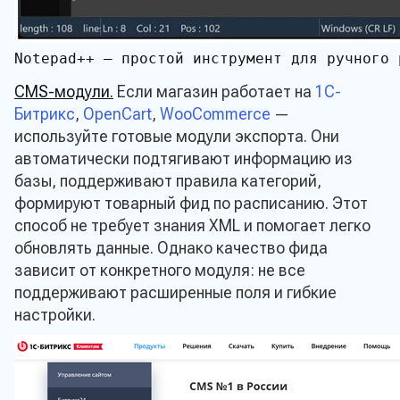
Notepad++ — простой инструмент для ручного 
CMS-модули.
Если магазин работает на
1C-
Битрикс
,
OpenCart
,
WooCommerce
—
используйте готовые модули экспорта. Они
Оставить заявку
автоматически подтягивают информацию из
базы, поддерживают правила категорий,
продукции
формируют товарный фид по расписанию. Этот
способ не требует знания XML и помогает легко
обновлять данные. Однако качество фида
зависит от конкретного модуля: не все
поддерживают расширенные поля и гибкие
настройки.
Имя*
Email*