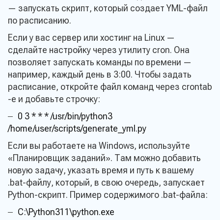
— запускать скрипт, который создает YML-файл
по расписанию.
Если у вас сервер или хостинг на Linux —
сделайте настройку через утилиту cron. Она
позволяет запускать команды по времени —
например, каждый день в 3:00. Чтобы задать
расписание, откройте файл команд через crontab
-e и добавьте строчку:
0 3 * * * /usr/bin/python3
/home/user/scripts/generate_yml.py
Если вы работаете на Windows, используйте
«Планировщик заданий». Там можно добавить
новую задачу, указать время и путь к вашему
.bat-файлу, который, в свою очередь, запускает
Python-скрипт. Пример содержимого .bat-файла:
C:\Python311\python.exe